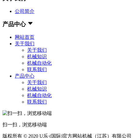
公司简介
产品中心
网站首页
关于我们
关于我们
机械知识
机械自动化
联系我们
产品中心
关于我们
机械知识
机械自动化
联系我们
扫一扫，浏览移动端
版权所有 © 2020 U乐·(国际)官方网站机械（江苏）有限公司