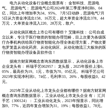
电力从动化设备行业概念股票有： 金智科技、思源电
气。 思源电气： 思源电气公司2024年第三季度净利润6。04
亿，同比上年增加率为34。95%。 7月5日动静，思源电气7月
5日从力资金净流出158。16万元，超大单资金净流出378。44
万元，大单资金净流入220。28万元，散户。
从动化病区概念上市公司有哪些？ 艾隆科技： 公司自成
立以来，专注于医疗物资的智能办理范畴，目上次要为各级医
疗办事机构供给医疗物资智能化办理全体处理方案，产物次要
包罗笼盖从动化药房、从动化病区、从动化物流三大板块的医
疗物资智能办理设备及软件信！
据南方财富网概念查询东西数据显示， 从动化设备上市
企业龙头有： 科瑞手艺002957： 龙头股，2025年股价上涨6。
05%，最高价为19。1元，市值为70。05亿元。 科瑞手艺公司
2023年实现净利润1。74亿，毛利率33。26%，每股收益0。42
元。
2025年工业从动化上市龙头企业都有哪些？据南方财富网
概念查询东西数据显示， 工业从动化上市龙头企业 有： 汇川
手艺（300124）： 工业从动化龙头，2023年报显示，同比增
加9。77%，近四年复合增加为31。19%；每股收益1。78元。