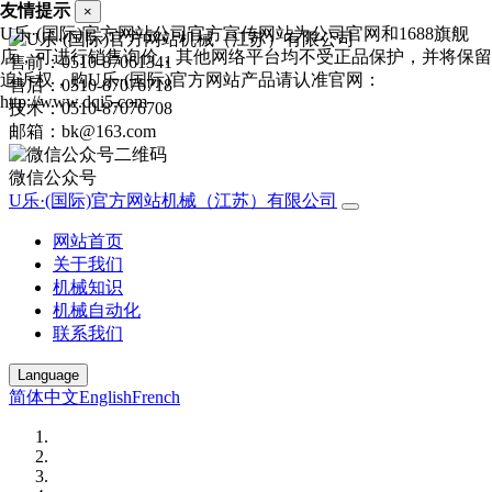
友情提示
×
U乐·(国际)官方网站公司官方宣传网站为公司官网和1688旗舰
店，可进行销售询价，其他网络平台均不受正品保护，并将保留
售前：0510-87061341
追诉权，购U乐·(国际)官方网站产品请认准官网：
售后：0510-87076718
http://www.dqi5.com
技术：0510-87076708
邮箱：bk@163.com
微信公众号
U乐·(国际)官方网站机械（江苏）有限公司
网站首页
关于我们
机械知识
机械自动化
联系我们
Language
简体中文
English
French