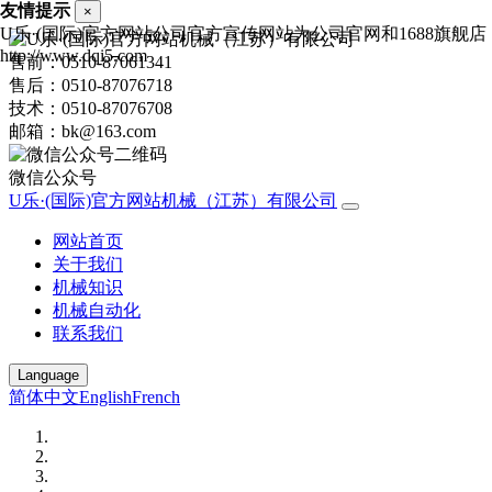
友情提示
×
U乐·(国际)官方网站公司官方宣传网站为公司官网和1688旗
http://www.dqi5.com
售前：0510-87061341
售后：0510-87076718
技术：0510-87076708
邮箱：bk@163.com
微信公众号
U乐·(国际)官方网站机械（江苏）有限公司
网站首页
关于我们
机械知识
机械自动化
联系我们
Language
简体中文
English
French