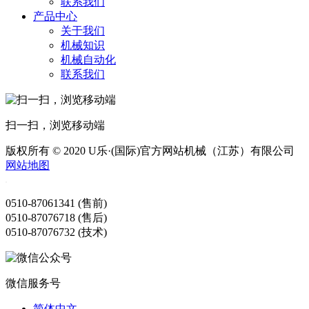
联系我们
产品中心
关于我们
机械知识
机械自动化
联系我们
扫一扫，浏览移动端
版权所有 © 2020 U乐·(国际)官方网站机械（江苏）有限公司
网站地图
0510-87061341 (售前)
0510-87076718 (售后)
0510-87076732 (技术)
微信服务号
简体中文