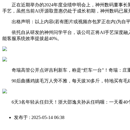
正在近期举办的2024年度业绩申明会上，神州数码董事长郭为对
手艺，虽然当前AI开源取普惠仍处于成长初期，神州数码已展开本色性
出格声明：以上内容(若有图片或视频亦包罗正在内)为自平
依托自从研发的神州问学平台，该公司正将AI手艺深度融入
能客服系统效率提拔超40%。
奇瑞高管公开点评吉利新车，称是“烂车一台”！奇瑞：庄重
90后曲播鸡拔毛万人旁不雅，每天拔30多斤，特地买有毛鸡
6天3名年轻从任归天！浙大邵逸夫孙从任呜咽：一天看40
发布于 : 2025-05-14 06:38