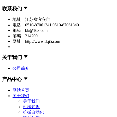
联系我们
地址：江苏省宜兴市
电话：0510-87061341 0510-87061340
邮箱：bk@163.com
邮编：214200
网址：http://www.dqi5.com
关于我们
公司简介
产品中心
网站首页
关于我们
关于我们
机械知识
机械自动化