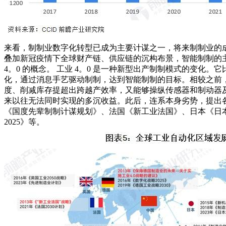
来看，制制业数字化转型已成为主要计谋之一，将来制制业的
叠加新冠疫情下全球财产链、供应链的沉构布景，智能制制的
4。0 的概念。 工业 4。0 是一种新型出产制制模式的变化
化，通过消息手艺驱动制制，达到智能制制的目标。相较之前，工
度、削减库存提超出跨越产效率，又能够操纵传感器和制动器
来以往无法同时实现的多沉收益。此后，连系本身劣势，提出
《国度先辈制制计谋规划》、法国《新工业法国》、日本《日
2025》等。