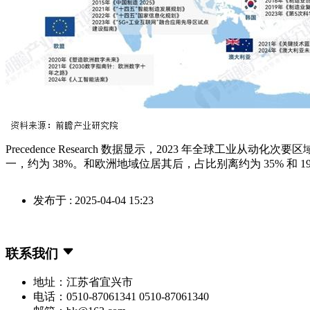
Precedence Research 数据显示，2023 年全球工业从动
一，约为 38%。和欧洲地域位居其后，占比别离约为 35% 和 1
发布于 : 2025-04-04 15:23
联系我们
地址：江苏省宜兴市
电话：0510-87061341 0510-87061340