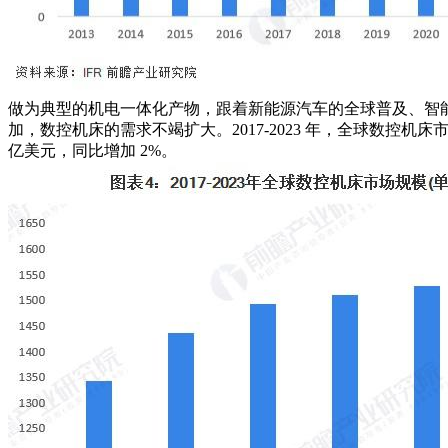
做为典型的机电一体化产物，跟着新能源汽车的全球普及、智
加，数控机床的需求不竭扩大。2017-2023 年，全球数控机床市场
亿美元，同比增加 2%。