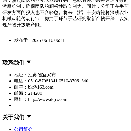
调，焦点团队的不变取业绩挂钩，意味着办理层将通过无效的
激励机制，确保团队的积极性取创制力。同时，公司正在手艺
研发方面的投入也不容轻忽。将来，浙江丰安齿轮将深耕农业
机械齿轮传动行业，努力于环节手艺研究取新产物开辟，以实
现产物升级取产能。
发布于 : 2025-06-16 06:41
联系我们
地址：江苏省宜兴市
电话：0510-87061341 0510-87061340
邮箱：bk@163.com
邮编：214200
网址：http://www.dqi5.com
关于我们
公司简介