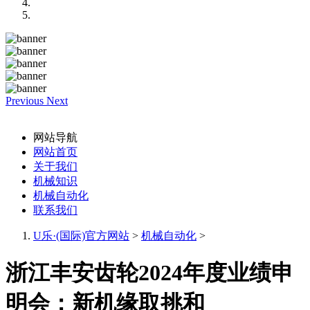
Previous
Next
网站导航
网站首页
关于我们
机械知识
机械自动化
联系我们
U乐·(国际)官方网站
>
机械自动化
>
浙江丰安齿轮2024年度业绩申
明会：新机缘取挑和