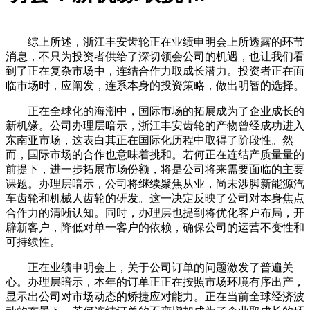
综上所述，浙江丰安齿轮正在业绩申明会上所透露的环节
消息，不只为投资者供给了深切领会公司的机遇，也让我们看
到了正在复杂市场中，连结合作力取成长潜力。投资者正在面
临市场时，应阐发，连系本身的投资策略，做出明智的选择。
正在全球化的海潮中，国际市场的拓展成为了企业成长的
新机缘。公司办理层暗示，浙江丰安齿轮的产物曾经成功进入
东南亚市场，这表白其正在国际化历程中取得了阶段性。然
而，国际市场的合作也意味着挑和。若何正在连结产质量量的
前提下，进一步拓展市场份额，将是公司将来需要面临的主要
课题。办理层暗示，公司将继续聚焦从业，尚未涉脚新能源汽
车齿轮和机械人齿轮的研发。这一决定反映了公司对本身焦点
合作力的清晰认知。同时，办理层也提到将优化客户布局，开
辟新客户，降低对单一客户的依赖，确保公司的运营不变性和
可持续性。
正在业绩申明会上，关于公司订单的问题激发了普遍关
心。办理层暗示，本年的订单正正在按照市场环境有序出产，
显示出公司对市场动态的矫捷应对能力。正在当前全球经济波